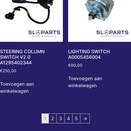
STEERING COLUMN
LIGHTING SWITCH
SWITCH V2.0
A0005456004
A1295402344
€
90,00
€
250,00
Toevoegen aan
Toevoegen aan
winkelwagen
winkelwagen
1
2
3
4
5
→