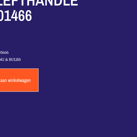
LEFTHANDLE
01466
01466
NG & BULBS
 aan winkelwagen