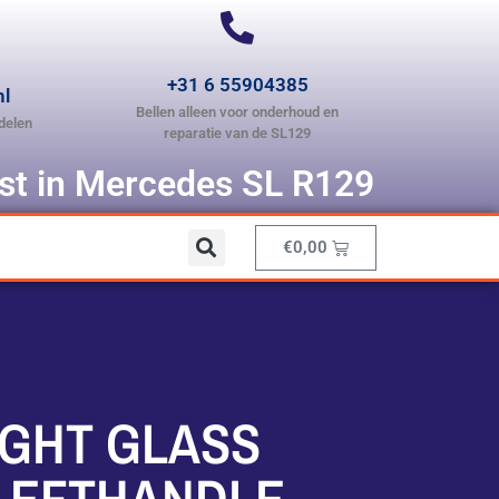
+31 6 55904385
nl
Bellen alleen voor onderhoud en
delen
reparatie van de SL129
ist in Mercedes SL R129
€
0,00
IGHT GLASS