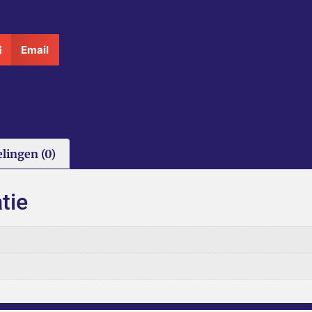
Email
lingen (0)
tie