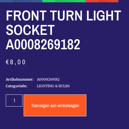
FRONT TURN LIGHT
SOCKET
A0008269182
€
8,00
Artikelnummer:
A0008269182
Categorieën:
LIGHTING & BULBS
Toevoegen aan winkelwagen