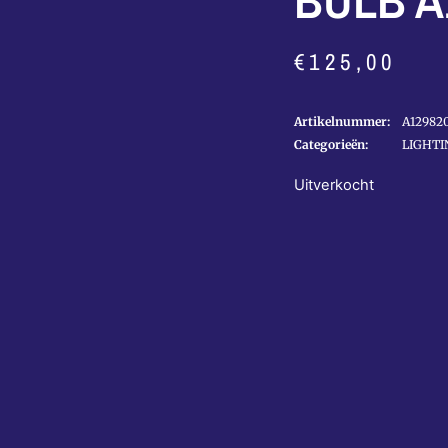
BULB A
€
125,00
Artikelnummer:
A12982
Categorieën:
LIGHTI
Uitverkocht