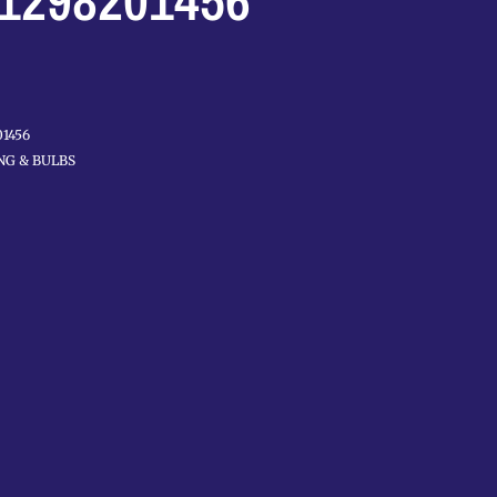
1298201456
01456
NG & BULBS