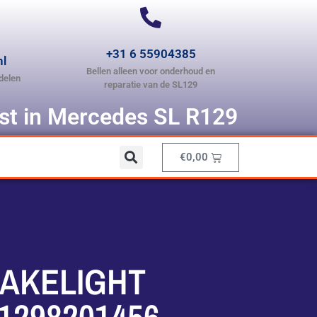
+31 6 55904385
nl
Bellen alleen voor onderhoud en
delen
reparatie van de SL129
ist in Mercedes SL R129
€
0,00
RAKELIGHT