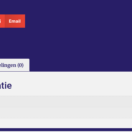
Email
lingen (0)
tie