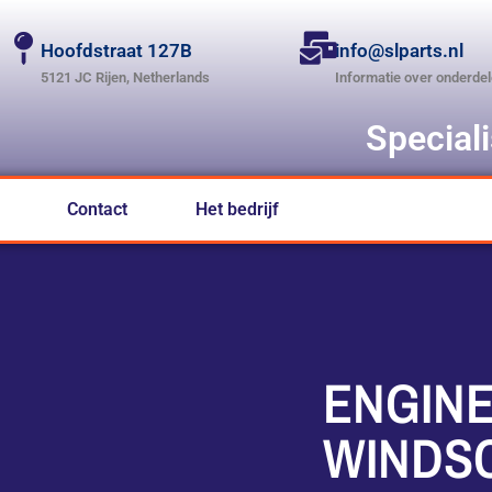
Hoofdstraat 127B
info@slparts.nl
5121 JC Rijen, Netherlands
Informatie over onderde
Special
Contact
Het bedrijf
ENGIN
WINDS