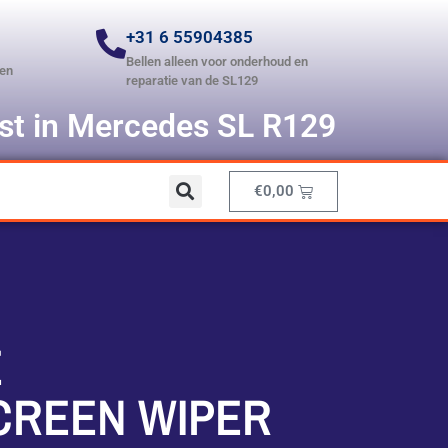
+31 6 55904385
Bellen alleen voor onderhoud en
len
reparatie van de SL129
ist in Mercedes SL R129
€
0,00
E
CREEN WIPER