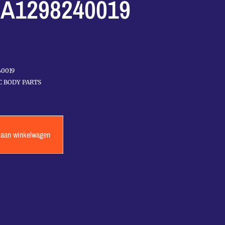
A1298240019
40019
C BODY PARTS
 aan winkelwagen