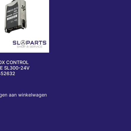
OX CONTROL
E SL300-24V
452632
gen aan winkelwagen