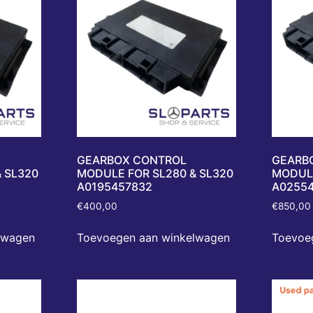
GEARBOX CONTROL
GEARB
 SL320
MODULE FOR SL280 & SL320
MODULE
A0195457832
A02554
€
400,00
€
850,00
lwagen
Toevoegen aan winkelwagen
Toevoe