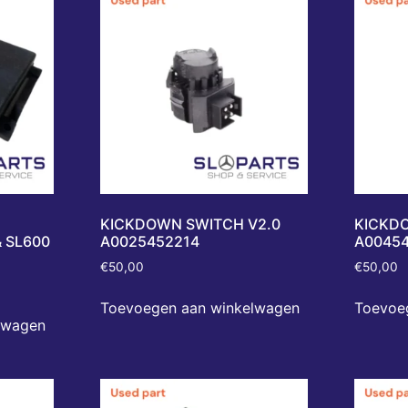
KICKDOWN SWITCH V2.0
KICKDO
 SL600
A0025452214
A00454
€
50,00
€
50,00
Toevoegen aan winkelwagen
Toevoe
lwagen