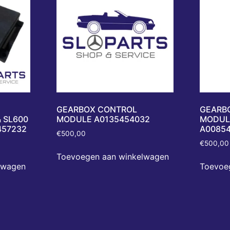
GEARBOX CONTROL
GEARB
 SL600
MODULE A0135454032
MODUL
457232
A0085
€
500,00
€
500,00
Toevoegen aan winkelwagen
lwagen
Toevoe