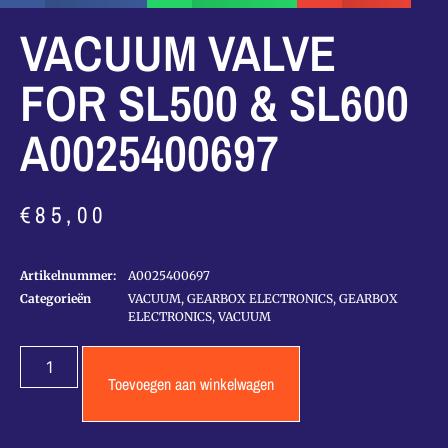
VACUUM VALVE
FOR SL500 & SL600
A0025400697
€
85,00
Artikelnummer:
A0025400697
Categorieën
VACUUM
,
GEARBOX ELECTRONICS
,
GEARBOX
ELECTRONICS
,
VACUUM
Toevoegen aan winkelwagen