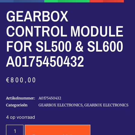
GEARBOX
CONTROL MODULE
FOR SL500 & SL600
A0175450432
€
800,00
Artikelnummer:
A0175450432
Categorieën
GEARBOX ELECTRONICS
,
GEARBOX ELECTRONICS
4 op voorraad