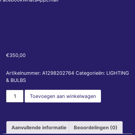
COMPLETE LEFT TAIL
LIGHT V2.0
A1298202764
€
350,00
Artikelnummer:
A1298202764
Categorieën:
LIGHTING
& BULBS
Toevoegen aan winkelwagen
Aanvullende informatie
Beoordelingen (0)