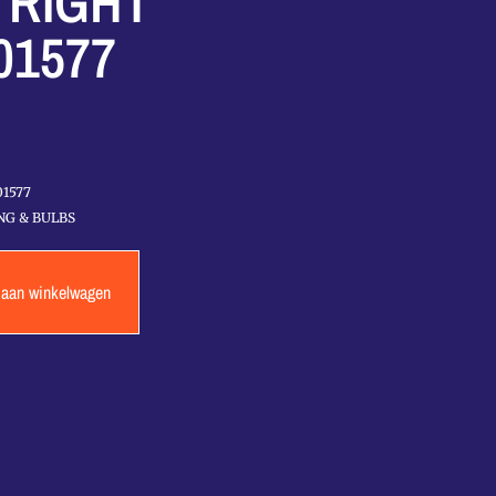
 RIGHT
01577
01577
NG & BULBS
 aan winkelwagen