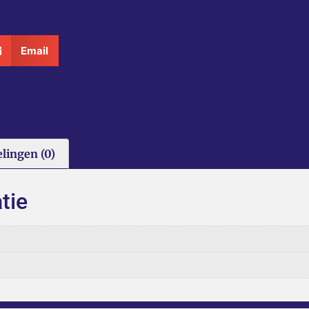
Email
lingen (0)
tie