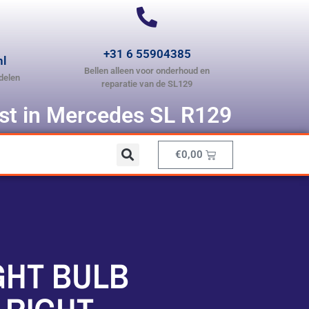
+31 6 55904385
nl
Bellen alleen voor onderhoud en
delen
reparatie van de SL129
ist in Mercedes SL R129
€
0,00
IGHT BULB