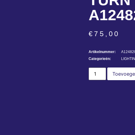
TURN 
A1248
€
75,00
Artikelnummer:
A12482
Categorieën:
LIGHTI
Toevoege