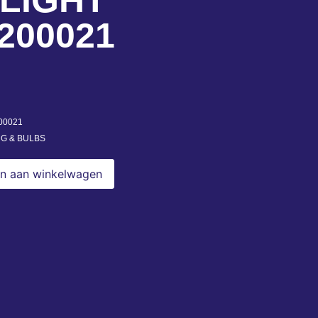
LIGHT
200021
00021
NG & BULBS
n aan winkelwagen