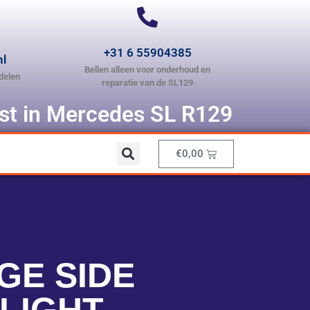
+31 6 55904385
nl
Bellen alleen voor onderhoud en
delen
reparatie van de SL129
ist in Mercedes SL R129
€
0,00
GE SIDE