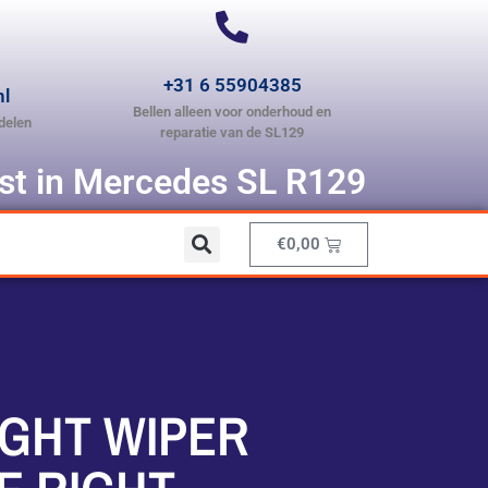
+31 6 55904385
nl
Bellen alleen voor onderhoud en
delen
reparatie van de SL129
ist in Mercedes SL R129
€
0,00
GHT WIPER