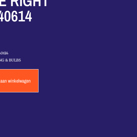
E RIGHT
40614
40614
NG & BULBS
 aan winkelwagen