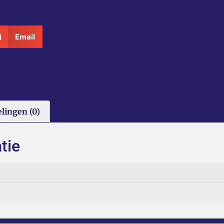
Email
lingen (0)
tie