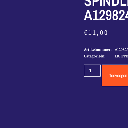
SPINDL
A12982
€
11,00
Artikelnummer:
A12982
Categorieën:
LIGHTI
Toevoegen