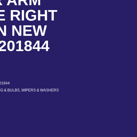
R ARM
E RIGHT
N NEW
201844
01844
NG & BULBS
,
WIPERS & WASHERS