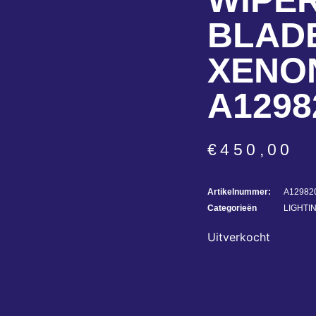
WIPE
BLAD
XENO
A1298
€
450,00
Artikelnummer:
A12982
Categorieën
LIGHTI
Uitverkocht