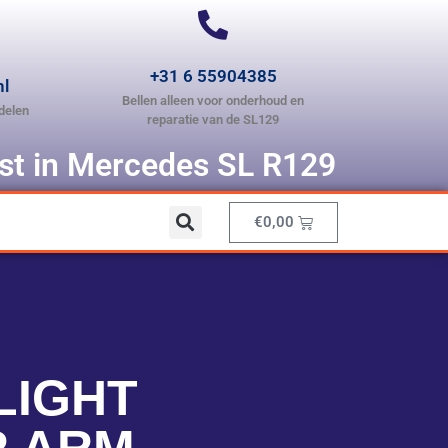
+31 6 55904385
nl
Bellen alleen voor onderhoud en
delen
reparatie van de SL129
ist in Mercedes SL R129
€
0,00
LIGHT