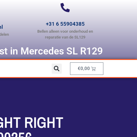
+31 6 55904385
nl
Bellen alleen voor onderhoud en
delen
reparatie van de SL129
ist in Mercedes SL R129
€
0,00
GHT RIGHT