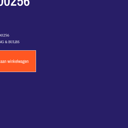
00256
00256
NG & BULBS
 aan winkelwagen