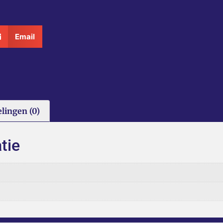
Email
lingen (0)
tie