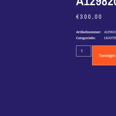
A12982
€
300,00
Artikelnummer:
A12982
Categorieën:
LIGHTI
Toevoegen