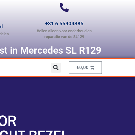
+31 6 55904385
nl
Bellen alleen voor onderhoud en
delen
reparatie van de SL129
ist in Mercedes SL R129
€
0,00
IOR