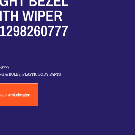
GHT BEZEL
ITH WIPER
1298260777
60777
NG & BULBS
,
PLASTIC BODY PARTS
 aan winkelwagen