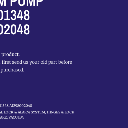
M PUMP
01348
02048
 product.
first send us your old part before
 purchased.
01348 A1298002048
L LOCK & ALARM SYSTEM
,
HINGES & LOCK
ARE
,
VACUUM