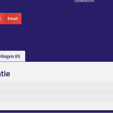
Uitverkocht
Email
lingen (0)
tie