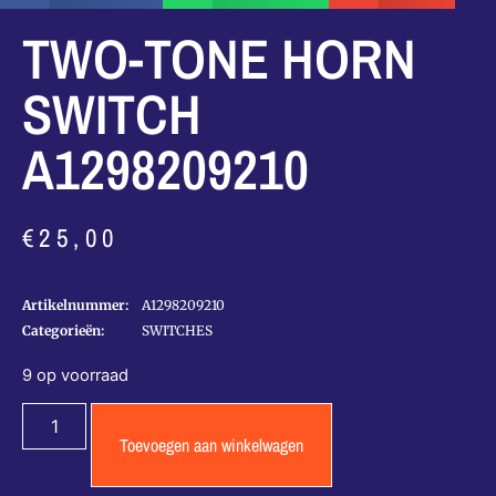
TWO-TONE HORN
SWITCH
A1298209210
€
25,00
Artikelnummer:
A1298209210
Categorieën:
SWITCHES
9 op voorraad
Toevoegen aan winkelwagen