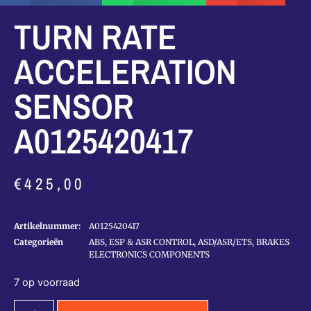
TURN RATE
ACCELERATION
SENSOR
A0125420417
€
425,00
Artikelnummer:
A0125420417
Categorieën
ABS, ESP & ASR CONTROL
,
ASD/ASR/ETS
,
BRAKES
ELECTRONICS COMPONENTS
7 op voorraad