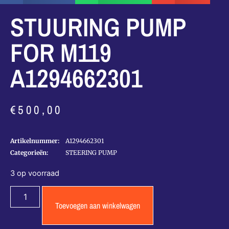
STUURING PUMP
FOR M119
A1294662301
€
500,00
Artikelnummer:
A1294662301
Categorieën:
STEERING PUMP
3 op voorraad
Toevoegen aan winkelwagen