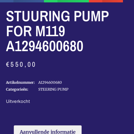
STUURING PUMP
FOR M119
A1294600680
€
550,00
Artikelnummer:
A1294600680
Categorieën:
STEERING PUMP
Uitverkocht
Aanvullende informatie