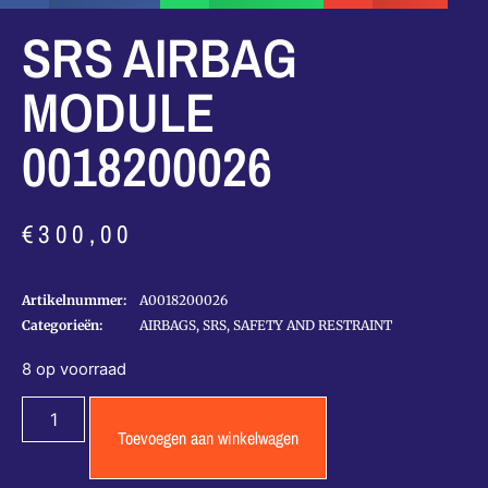
SRS AIRBAG
MODULE
0018200026
€
300,00
Artikelnummer:
A0018200026
Categorieën:
AIRBAGS, SRS, SAFETY AND RESTRAINT
8 op voorraad
Toevoegen aan winkelwagen