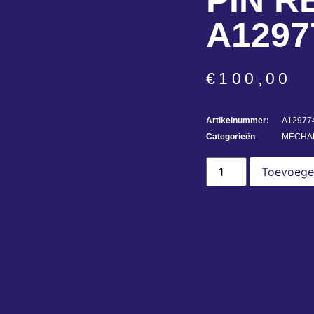
PIN R
A1297
€
100,00
Artikelnummer:
A12977
Categorieën
MECHAN
Toevoege