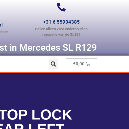
+31 6 55904385
nl
Bellen alleen voor onderhoud en
delen
reparatie van de SL129
ist in Mercedes SL R129
€
0,00
 TOP LOCK