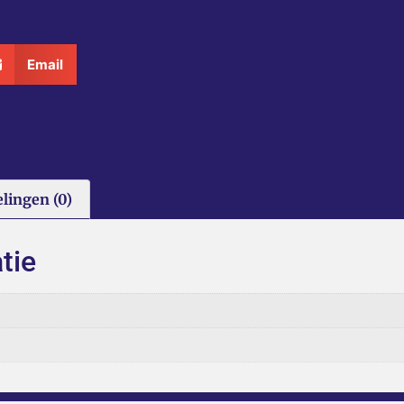
Email
lingen (0)
tie