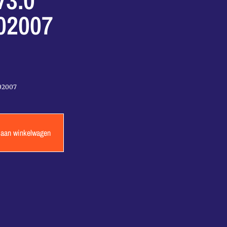
V3.0
02007
02007
 aan winkelwagen