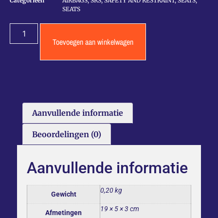
Categorieën
AIRBAGS, SRS, SAFETY AND RESTRAINT
,
SEATS
,
SEATS
Toevoegen aan winkelwagen
Aanvullende informatie
Beoordelingen (0)
Aanvullende informatie
0,20 kg
Gewicht
19 × 5 × 3 cm
Afmetingen