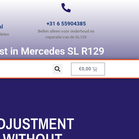
+31 6 55904385
nl
Bellen alleen voor onderhoud en
delen
reparatie van de SL129
ist in Mercedes SL R129
€
0,00
ADJUSTMENT