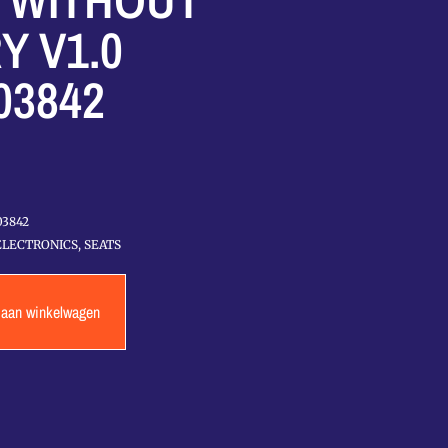
 WITHOUT
 V1.0
03842
03842
ELECTRONICS
,
SEATS
 aan winkelwagen