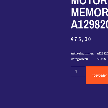
MOTOR
MEMORY
A12982
€
75,00
Artikelnummer:
A12982
Categorieën
SEATS 
Toevoegen