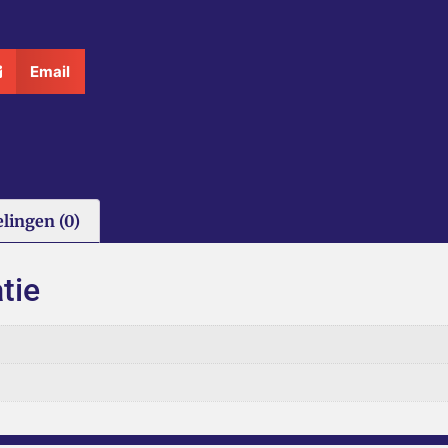
Email
lingen (0)
tie