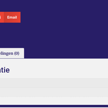
Email
lingen (0)
tie