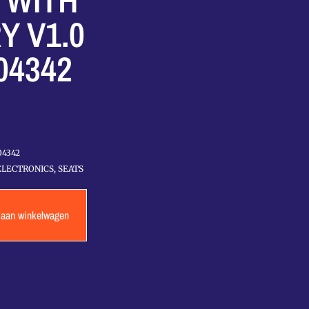
 WITH
 V1.0
04342
04342
ELECTRONICS
,
SEATS
 aan winkelwagen