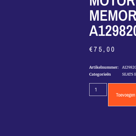
MOTOR
MEMORY
A12982
€
75,00
Artikelnummer:
A12982
Categorieën
SEATS 
Toevoegen