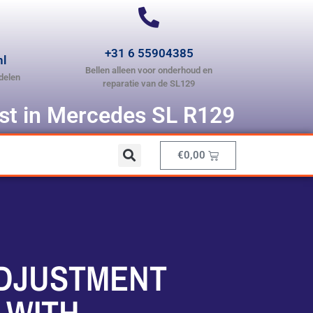
+31 6 55904385
nl
Bellen alleen voor onderhoud en
delen
reparatie van de SL129
ist in Mercedes SL R129
€
0,00
ADJUSTMENT