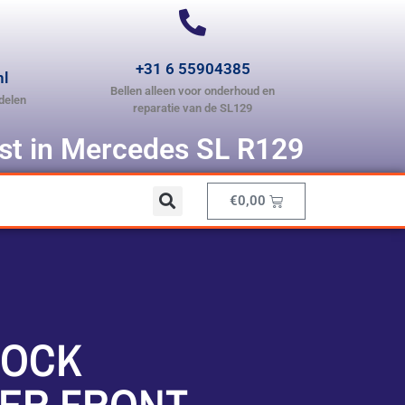
+31 6 55904385
nl
Bellen alleen voor onderhoud en
delen
reparatie van de SL129
ist in Mercedes SL R129
€
0,00
LOCK