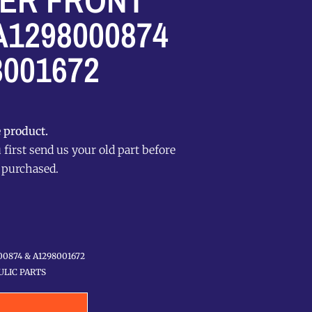
DER FRONT
A1298000874
8001672
 product.
first send us your old part before
 purchased.
00874 & A1298001672
LIC PARTS