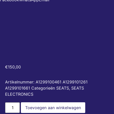
RIGHT SEAT RECLINE
MECHANISM LEFT
SIDE A1299100461
A1299101261
A1299101661
€
150,00
Artikelnummer:
A1299100461 A1299101261
A1299101661
Categorieën
SEATS
,
SEATS
ELECTRONICS
Toevoegen aan winkelwagen