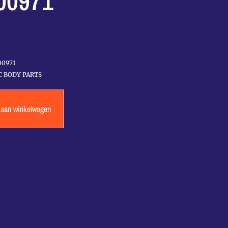
00971
00971
C BODY PARTS
 aan winkelwagen