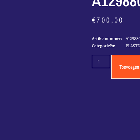
A12988
€
700,00
Artikelnummer:
A12988
Categorieën:
PLASTI
Toevoegen