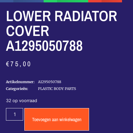
LOWER RADIATOR
COVER
A1295050788
€
75,00
Artikelnummer:
A1295050788
Categorieën:
PLASTIC BODY PARTS
32 op voorraad
Toevoegen aan winkelwagen