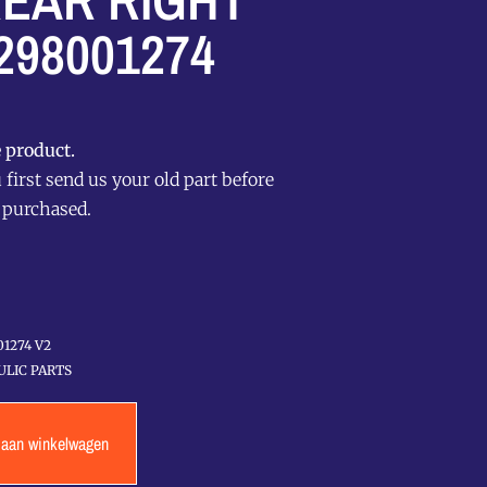
EAR RIGHT
298001274
 product.
first send us your old part before
 purchased.
01274 V2
LIC PARTS
 aan winkelwagen