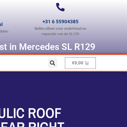
+31 6 55904385
nl
Bellen alleen voor onderhoud en
delen
reparatie van de SL129
ist in Mercedes SL R129
€
0,00
ULIC ROOF