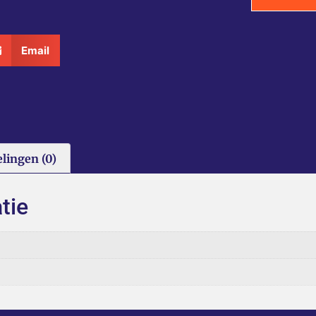
Email
lingen (0)
tie