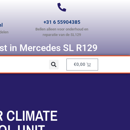
+31 6 55904385
nl
Bellen alleen voor onderhoud en
delen
reparatie van de SL129
ist in Mercedes SL R129
€
0,00
 CLIMATE