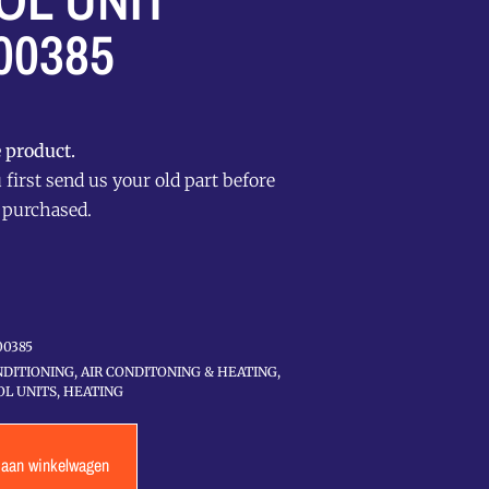
OL UNIT
00385
 product.
first send us your old part before
 purchased.
00385
NDITIONING
,
AIR CONDITONING & HEATING
,
L UNITS
,
HEATING
 aan winkelwagen