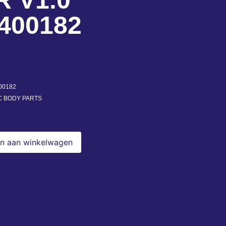
 V1.0
400182
00182
C BODY PARTS
n aan winkelwagen