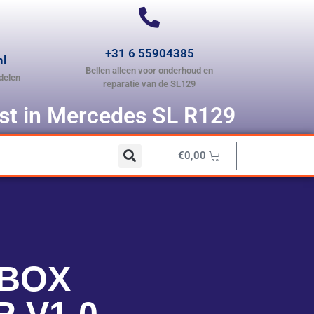
+31 6 55904385
nl
Bellen alleen voor onderhoud en
delen
reparatie van de SL129
ist in Mercedes SL R129
€
0,00
 BOX