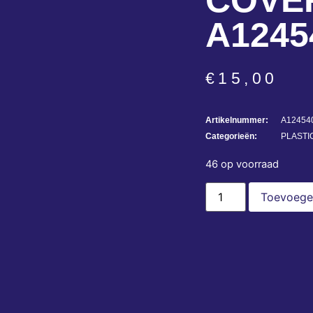
COVER
A1245
€
15,00
Artikelnummer:
A12454
Categorieën:
PLASTI
46 op voorraad
Toevoege