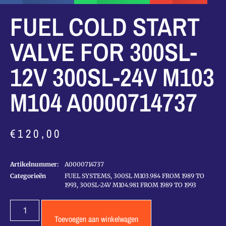
FUEL COLD START
VALVE FOR 300SL-
12V 300SL-24V M103
M104 A0000714737
€
120,00
Artikelnummer:
A0000714737
Categorieën
FUEL SYSTEMS
,
300SL M103.984 FROM 1989 TO
1993
,
300SL-24V M104.981 FROM 1989 TO 1993
Toevoegen aan winkelwagen