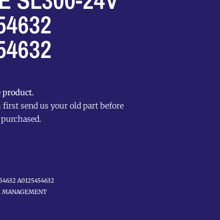
 SL300-24V
54632
54632
 product.
first send us your old part before
 purchased.
54632 A0125454632
E MANAGEMENT