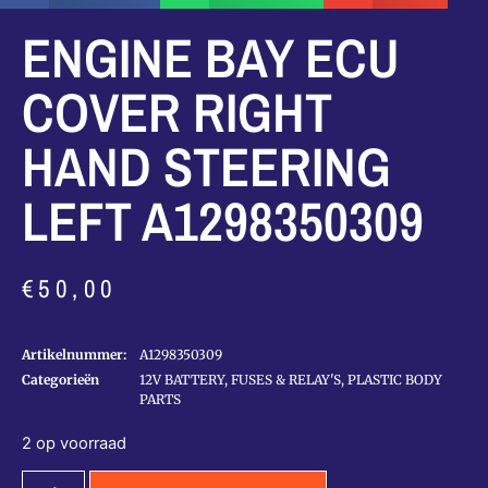
ENGINE BAY ECU
COVER RIGHT
HAND STEERING
LEFT A1298350309
€
50,00
Artikelnummer:
A1298350309
Categorieën
12V BATTERY, FUSES & RELAY'S
,
PLASTIC BODY
PARTS
2 op voorraad