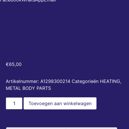
DUO VALVE &
CIRCULATION PUMP
HOLDER
A1298300214
€
65,00
Artikelnummer:
A1298300214
Categorieën
HEATING
,
METAL BODY PARTS
Toevoegen aan winkelwagen