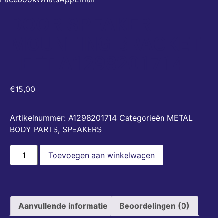
DOOR SPEAKER
MOUNTING BRACKET
LEFT A1298201714
€
15,00
Artikelnummer:
A1298201714
Categorieën
METAL
BODY PARTS
,
SPEAKERS
Toevoegen aan winkelwagen
Aanvullende informatie
Beoordelingen (0)