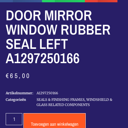
DOOR MIRROR
WINDOW RUBBER
SEAL LEFT
A1297250166
€
65,00
Artikelnummer:
A1297250166
Categorieën
SEALS & FINISHING FRAMES
,
WINDSHIELD &
GLASS RELATED COMPONENTS
Toevoegen aan winkelwagen