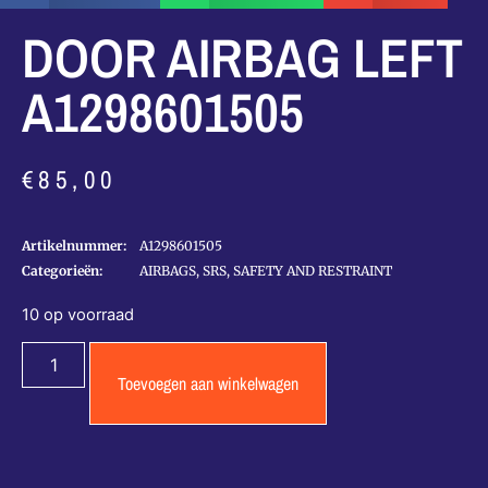
DOOR AIRBAG LEFT
A1298601505
€
85,00
Artikelnummer:
A1298601505
Categorieën:
AIRBAGS, SRS, SAFETY AND RESTRAINT
10 op voorraad
Toevoegen aan winkelwagen