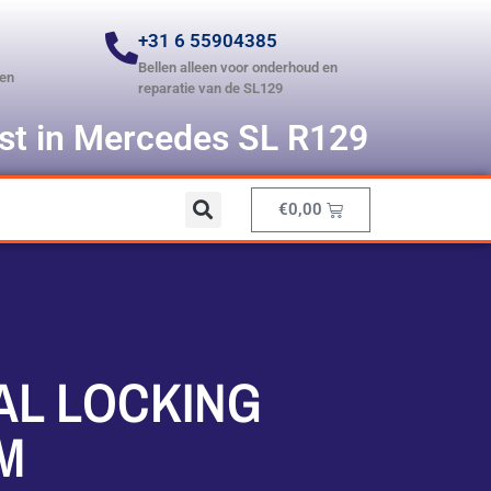
+31 6 55904385
Bellen alleen voor onderhoud en
len
reparatie van de SL129
ist in Mercedes SL R129
€
0,00
AL LOCKING
M