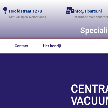
Hoofdstraat 127B
info@slparts.nl
5121 JC Rijen, Netherlands
Informatie over onderde
Special
Contact
Het bedrijf
CENTR
VACUU