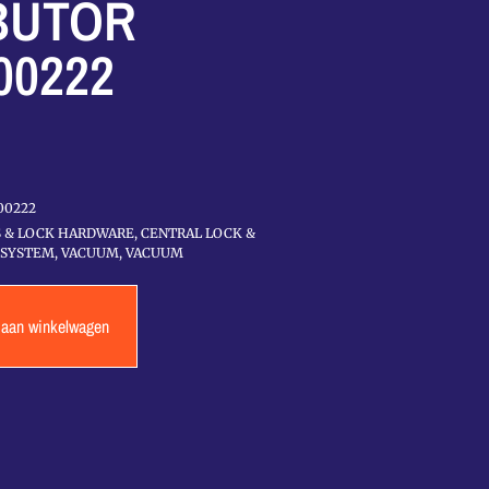
BUTOR
00222
00222
S & LOCK HARDWARE
,
CENTRAL LOCK &
 SYSTEM
,
VACUUM
,
VACUUM
 aan winkelwagen