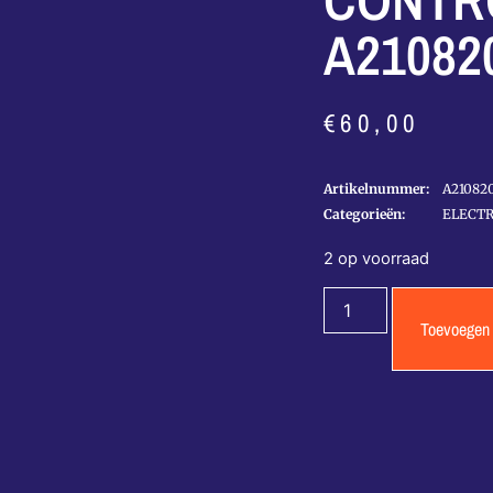
CONTR
A21082
€
60,00
Artikelnummer:
A21082
Categorieën:
ELECT
2 op voorraad
Toevoegen