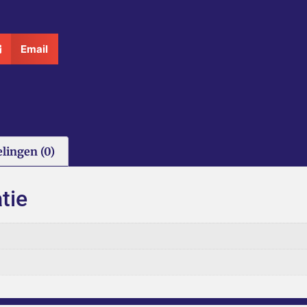
Email
lingen (0)
tie