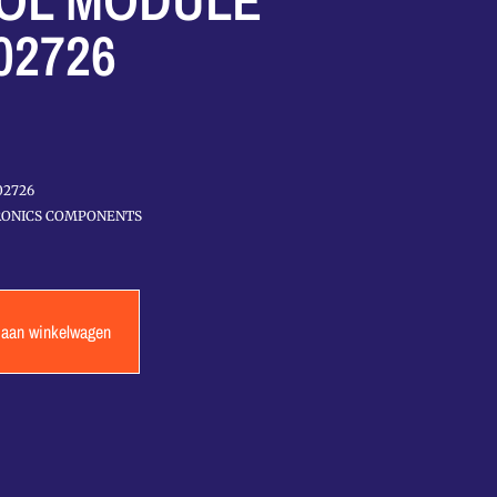
OL MODULE
02726
02726
RONICS COMPONENTS
 aan winkelwagen