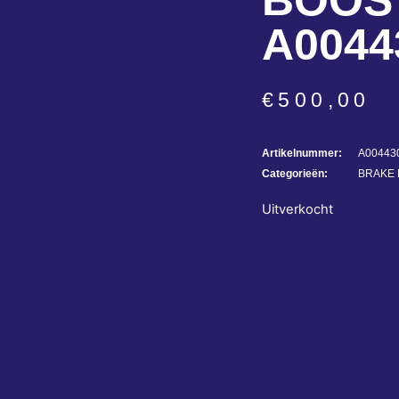
BOOS
A0044
€
500,00
Artikelnummer:
A00443
Categorieën:
BRAKE 
Uitverkocht