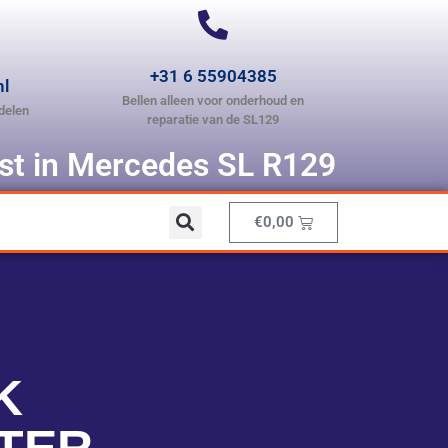
+31 6 55904385
nl
Bellen alleen voor onderhoud en
delen
reparatie van de SL129
ist in Mercedes SL R129
€
0,00
K