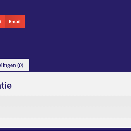
Email
lingen (0)
tie