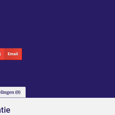
Email
lingen (0)
tie