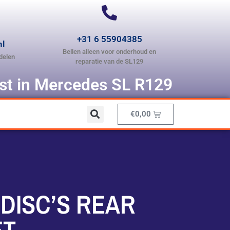
+31 6 55904385
nl
Bellen alleen voor onderhoud en
delen
reparatie van de SL129
ist in Mercedes SL R129
€
0,00
DISC’S REAR