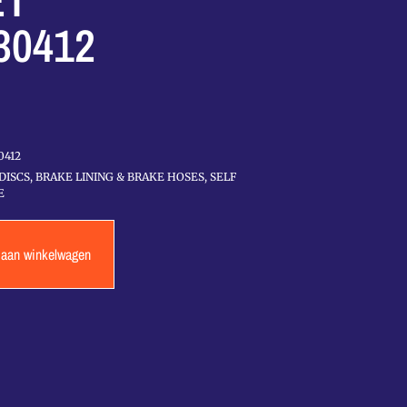
ET
30412
0412
DISCS, BRAKE LINING & BRAKE HOSES
,
SELF
E
 aan winkelwagen