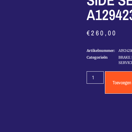
SIDE S
A12942
€
260,00
Artikelnummer:
A192421
Categorieën
BRAKE 
SERVIC
Toevoegen