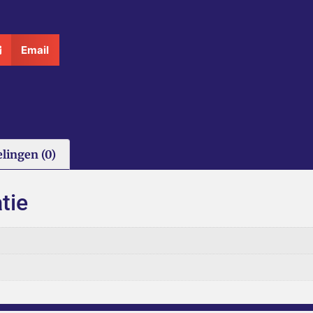
Email
lingen (0)
tie