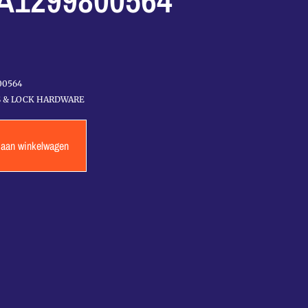
A1299800564
00564
S & LOCK HARDWARE
 aan winkelwagen