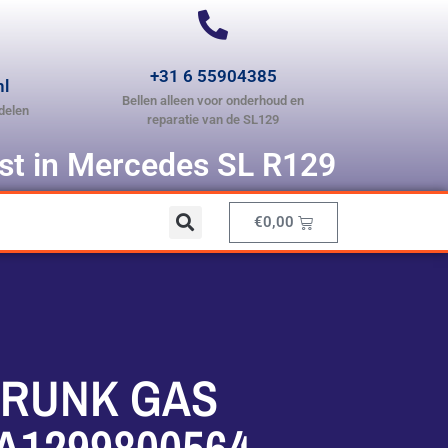
+31 6 55904385
nl
Bellen alleen voor onderhoud en
delen
reparatie van de SL129
ist in Mercedes SL R129
€
0,00
TRUNK GAS