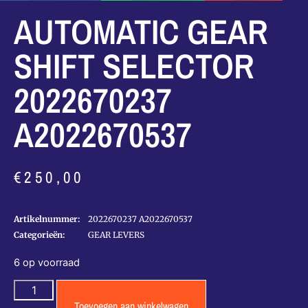
AUTOMATIC GEAR
SHIFT SELECTOR
2022670237
A2022670537
€
250,00
Artikelnummer:
2022670237 A2022670537
Categorieën:
GEAR LEVERS
6 op voorraad
Toevoegen aan winkelwagen