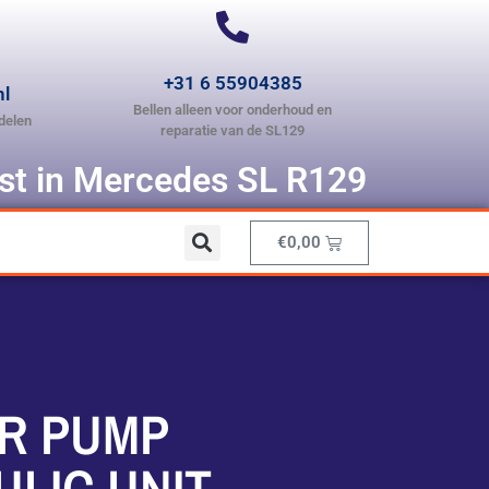
+31 6 55904385
nl
Bellen alleen voor onderhoud en
delen
reparatie van de SL129
ist in Mercedes SL R129
€
0,00
R PUMP