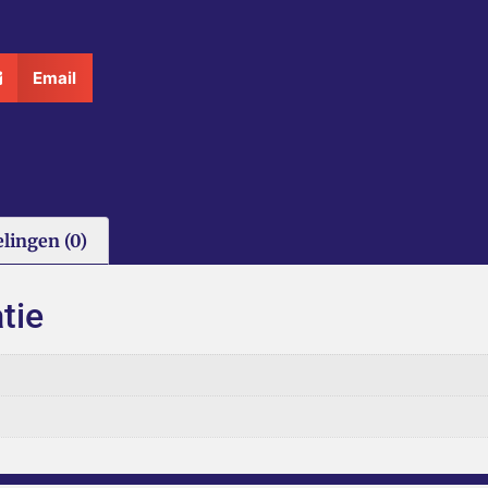
Email
lingen (0)
tie