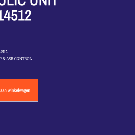
LIC UNIT
14512
4512
SP & ASR CONTROL
 aan winkelwagen