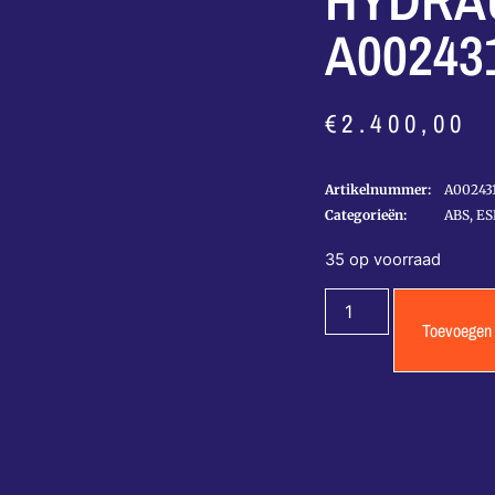
HYDRAU
A00243
€
2.400,00
Artikelnummer:
A002431
Categorieën:
ABS, E
35 op voorraad
Toevoegen