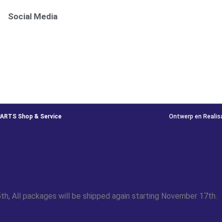
Social Media
PARTS Shop & Service
Ontwerp en Realis
th, All packages will be shipped again starting November 17th.