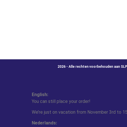
2026 - Alle rechten voorbehouden aan SL
Out of Office!
English:
You can still place your order!
We’re just on vacation from November 3rd to 15
Nederlands: