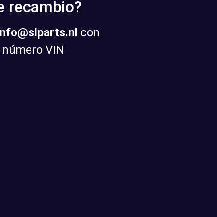
de recambio?
info@slparts.nl
con
u número VIN