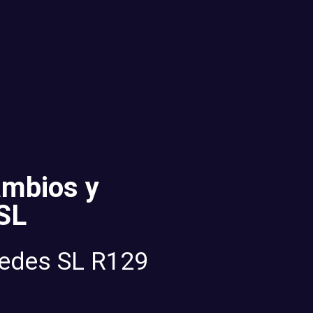
ambios y
 SL
cedes SL R129